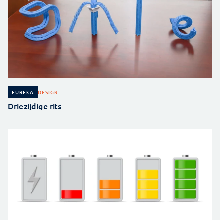
DESIGN
EUREKA
Driezijdige rits