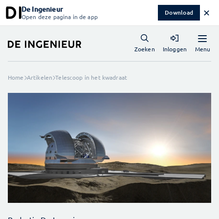
De Ingenieur
✕
Download
Open deze pagina in de app
Menu
Zoeken
Inloggen
Home
Artikelen
Telescoop in het kwadraat