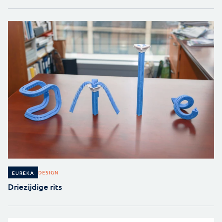
DESIGN
EUREKA
Driezijdige rits