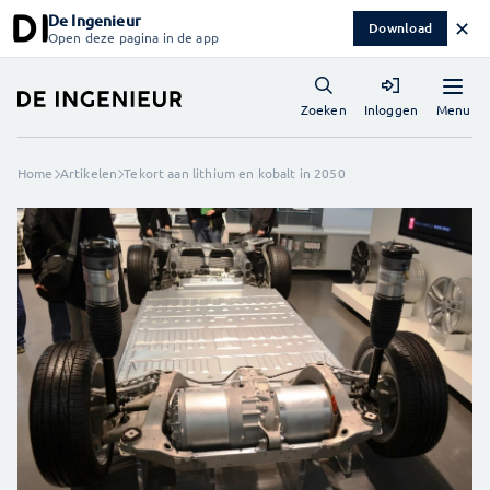
De Ingenieur
✕
Download
Open deze pagina in de app
Menu
Zoeken
Inloggen
Home
Artikelen
Tekort aan lithium en kobalt in 2050