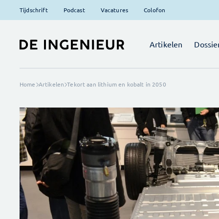
Tijdschrift
Podcast
Vacatures
Colofon
Artikelen
Dossie
Home
Artikelen
Tekort aan lithium en kobalt in 2050