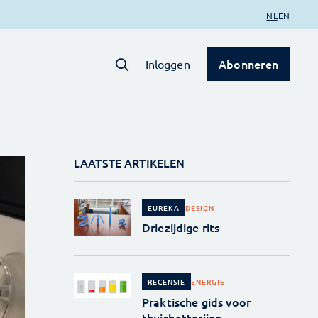
NL
EN
Abonneren
Inloggen
LAATSTE ARTIKELEN
DESIGN
EUREKA
Driezijdige rits
ENERGIE
RECENSIE
Praktische gids voor
thuisbatterijen