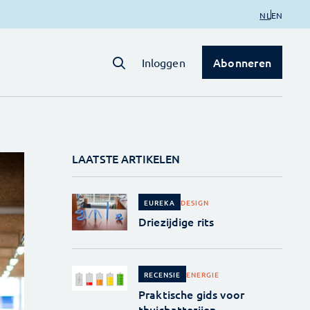
NL
EN
Abonneren
Inloggen
LAATSTE ARTIKELEN
DESIGN
EUREKA
Driezijdige rits
ENERGIE
RECENSIE
Praktische gids voor
thuisbatterijen