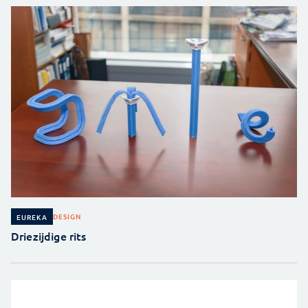
DESIGN
EUREKA
Driezijdige rits