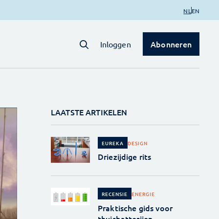
NL
EN
Abonneren
Inloggen
LAATSTE ARTIKELEN
DESIGN
EUREKA
Driezijdige rits
ENERGIE
RECENSIE
Praktische gids voor
thuisbatterijen