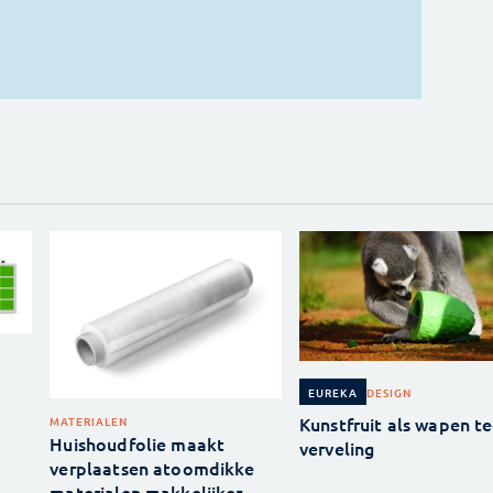
DESIGN
EUREKA
Kunstfruit als wapen t
MATERIALEN
Huishoudfolie maakt
verveling
verplaatsen atoomdikke
materialen makkelijker