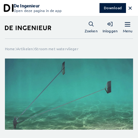
De Ingenieur
✕
Download
Open deze pagina in de app
Menu
Zoeken
Inloggen
Home
Artikelen
Stroom met watervlieger