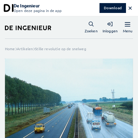
De Ingenieur
✕
Download
Open deze pagina in de app
Menu
Zoeken
Inloggen
Home
Artikelen
Stille revolutie op de snelweg