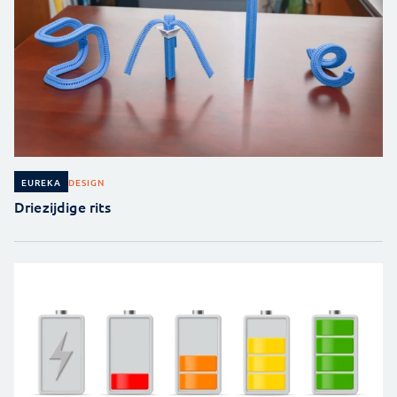
DESIGN
EUREKA
Driezijdige rits