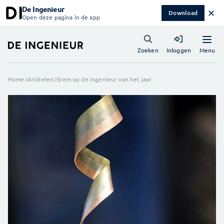
De Ingenieur
✕
Download
Open deze pagina in de app
Menu
Zoeken
Inloggen
Home
Artikelen
Stem op de ingenieur van het jaar