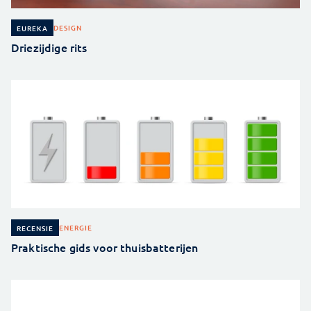
DESIGN
EUREKA
Driezijdige rits
ENERGIE
RECENSIE
Praktische gids voor thuisbatterijen