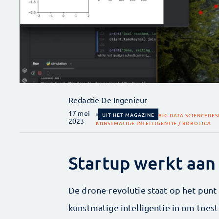
Redactie De Ingenieur
17 mei
UIT HET MAGAZINE
BIG DATA SCIENCE
DES
2023
KUNSTMATIGE INTELLIGENTIE / ROBOTICA
Startup werkt aan
De drone-revolutie staat op het punt
kunstmatige intelligentie in om toest