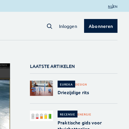
NL
EN
Abonneren
Inloggen
LAATSTE ARTIKELEN
DESIGN
EUREKA
Driezijdige rits
ENERGIE
RECENSIE
Praktische gids voor
thuisbatterijen