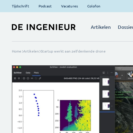
Tijdschrift
Podcast
Vacatures
Colofon
Artikelen
Dossie
Home
Artikelen
Startup werkt aan zelfdenkende drone