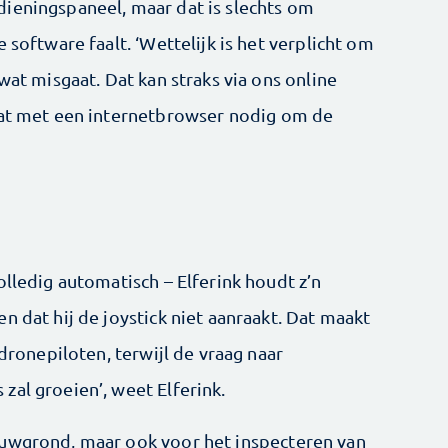
ieningspaneel, maar dat is slechts om
 software faalt. ‘Wettelijk is het verplicht om
wat misgaat. Dat kan straks via ons online
aat met een internet­browser nodig om de
olledig automatisch – Elferink houdt z’n
n dat hij de joystick niet aanraakt. Dat maakt
drone­piloten, terwijl de vraag naar
al groeien’, weet ­Elferink.
ouwgrond, maar ook voor het inspecteren van