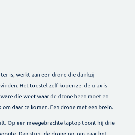
ter is, werkt aan een drone die dankzij
inden. Het toestel zelf kopen ze, de crux is
tware die weet waar de drone heen moet en
s om daar te komen. Een ­drone met een brein.
oelt. Op een meegebrachte laptop toont hij drie
hoogte. Dan stijgt de drone op, om naar het