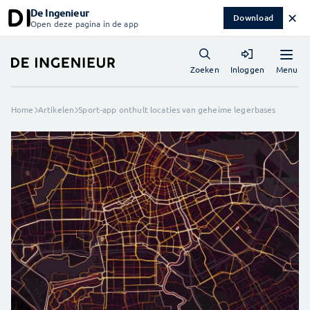
De Ingenieur
✕
Download
Open deze pagina in de app
Menu
Zoeken
Inloggen
Home
Artikelen
Sport-app onthult locaties van geheime legerbases