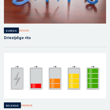
DESIGN
EUREKA
Driezijdige rits
ENERGIE
RECENSIE