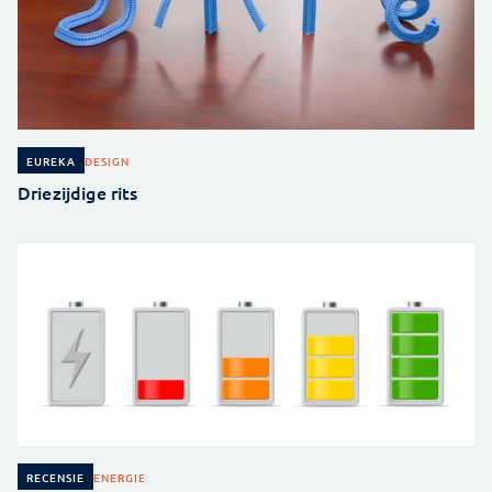
DESIGN
EUREKA
Driezijdige rits
ENERGIE
RECENSIE