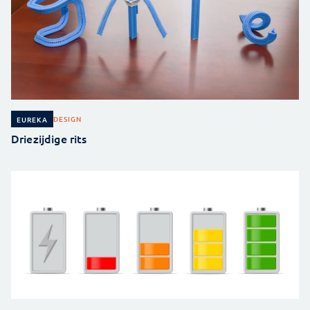
DESIGN
EUREKA
Driezijdige rits