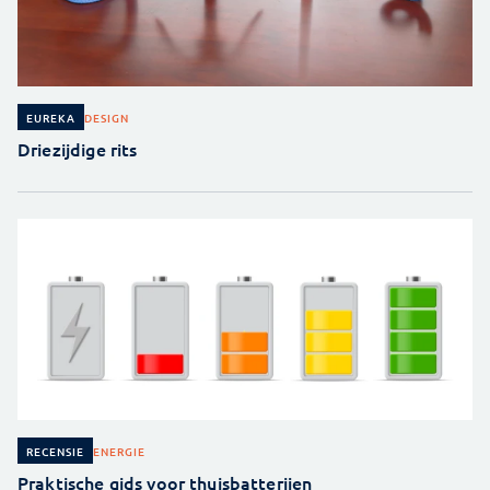
DESIGN
EUREKA
Driezijdige rits
ENERGIE
RECENSIE
Praktische gids voor thuisbatterijen