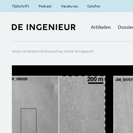
Tijdschrift
Podcast
Vacatures
Colofon
Artikelen
Dossie
Home
Artikelen
Softwarefout nekte Schiaparelli