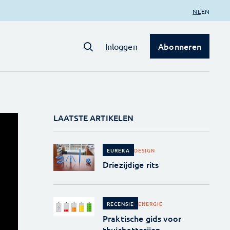
NL
EN
Abonneren
Inloggen
LAATSTE ARTIKELEN
DESIGN
EUREKA
Driezijdige rits
ENERGIE
RECENSIE
Praktische gids voor
thuisbatterijen