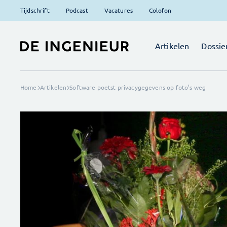
Tijdschrift
Podcast
Vacatures
Colofon
Artikelen
Dossie
Home
Artikelen
Software poetst privacygegevens op foto’s weg