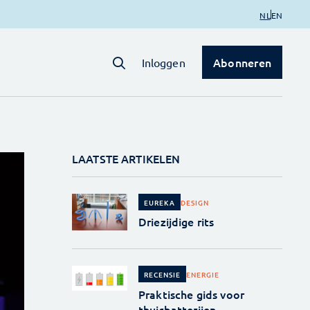
NL
EN
Abonneren
Inloggen
LAATSTE ARTIKELEN
DESIGN
EUREKA
Driezijdige rits
ENERGIE
RECENSIE
Praktische gids voor
thuisbatterijen