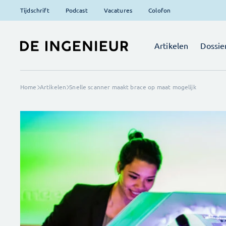
Tijdschrift
Podcast
Vacatures
Colofon
Artikelen
Dossie
Home
Artikelen
Snelle scanner maakt brace op maat mogelijk