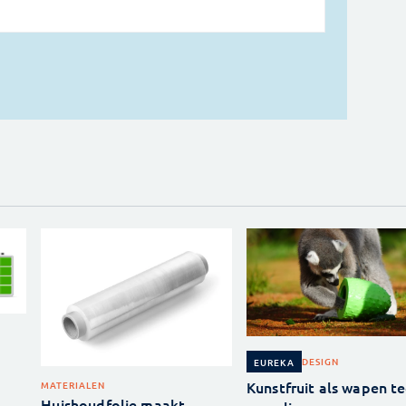
DESIGN
EUREKA
Kunstfruit als wapen t
MATERIALEN
Huishoudfolie maakt