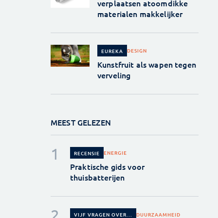
verplaatsen atoomdikke
materialen makkelijker
DESIGN
EUREKA
Kunstfruit als wapen tegen
verveling
MEEST GELEZEN
ENERGIE
RECENSIE
Praktische gids voor
thuisbatterijen
DUURZAAMHEID
VIJF VRAGEN OVER...