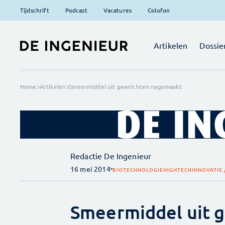
Tijdschrift
Podcast
Vacatures
Colofon
Artikelen
Dossie
Home
Artikelen
Smeermiddel uit gewrichten nagemaakt
Redactie De Ingenieur
16 mei 2014
BIOTECHNOLOGIE
HIGHTECH
INNOVATIE 
Smeermiddel uit 