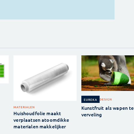
DESIGN
EUREKA
Kunstfruit als wapen t
MATERIALEN
Huishoudfolie maakt
verveling
verplaatsen atoomdikke
materialen makkelijker