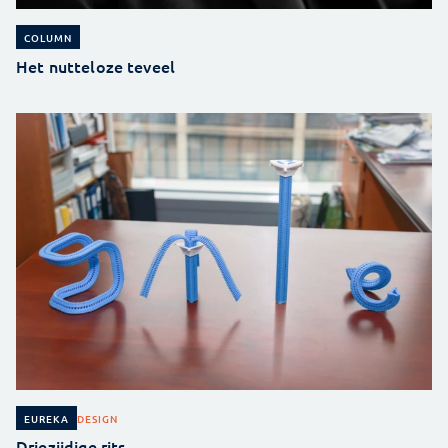
COLUMN
Het nutteloze teveel
DESIGN
EUREKA
Driezijdige rits