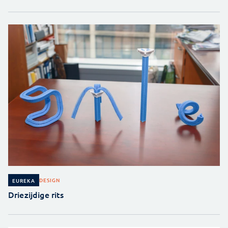
DESIGN
EUREKA
Driezijdige rits