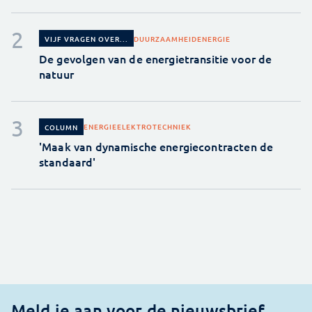
DUURZAAMHEID
ENERGIE
VIJF VRAGEN OVER...
De gevolgen van de energietransitie voor de
natuur
ENERGIE
ELEKTROTECHNIEK
COLUMN
'Maak van dynamische energiecontracten de
standaard'
Meld je aan voor de nieuwsbrief