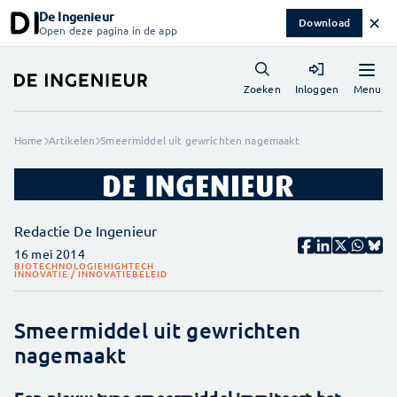
De Ingenieur
✕
Download
Open deze pagina in de app
Menu
Zoeken
Inloggen
Home
Artikelen
Smeermiddel uit gewrichten nagemaakt
Redactie De Ingenieur
16 mei 2014
BIOTECHNOLOGIE
HIGHTECH
INNOVATIE / INNOVATIEBELEID
Smeermiddel uit gewrichten
nagemaakt