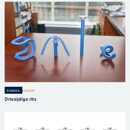
DESIGN
EUREKA
Driezijdige rits