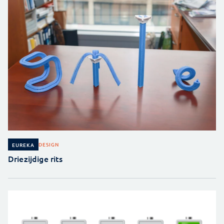
DESIGN
EUREKA
Driezijdige rits