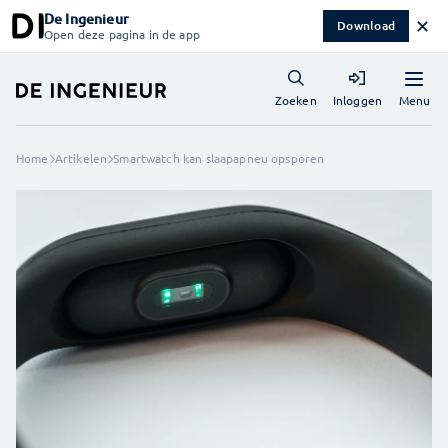
De Ingenieur
✕
Download
Open deze pagina in de app
Menu
Zoeken
Inloggen
Home
Artikelen
Smartwatch kan slaapapneu opsporen