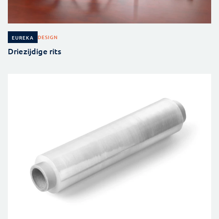
DESIGN
EUREKA
Driezijdige rits