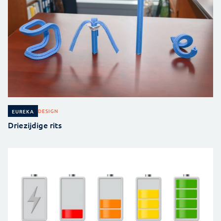
DESIGN
EUREKA
Driezijdige rits