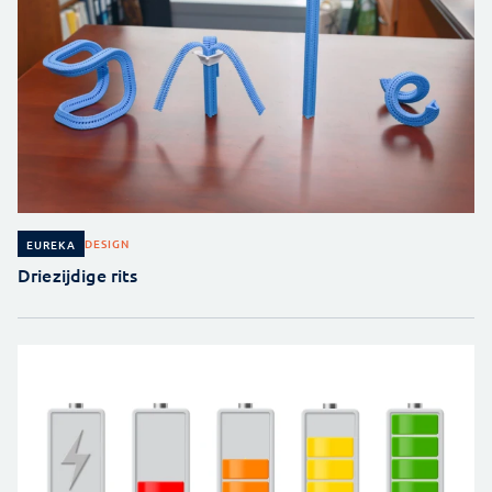
DESIGN
EUREKA
Driezijdige rits