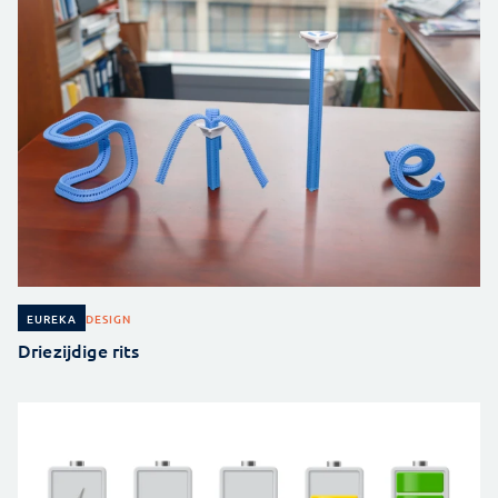
DESIGN
EUREKA
Driezijdige rits