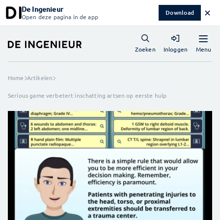
De Ingenieur
✕
Download
Open deze pagina in de app
Menu
Zoeken
Inloggen
Home
Artikelen
Serious game verbetert inschatting artsen op eerste hulp