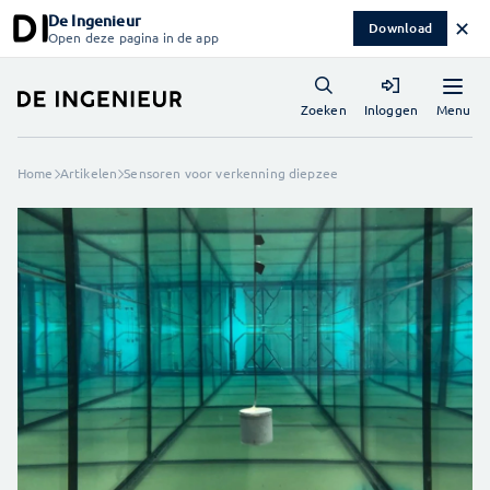
De Ingenieur
✕
Download
Open deze pagina in de app
Menu
Zoeken
Inloggen
Home
Artikelen
Sensoren voor verkenning diepzee