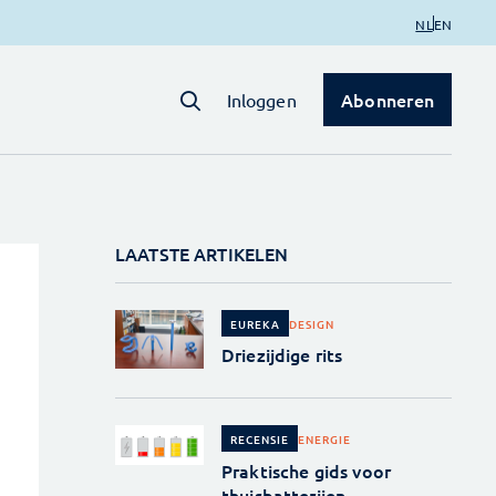
NL
EN
Abonneren
Inloggen
LAATSTE ARTIKELEN
DESIGN
EUREKA
Driezijdige rits
ENERGIE
RECENSIE
Praktische gids voor
thuisbatterijen