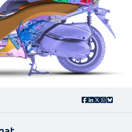
T
gat