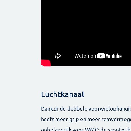
Luchtkanaal
Dankzij de dubbele voorwielophanging
heeft meer grip en meer remvermogen
onbelangrijk voor WMC: de scooter h