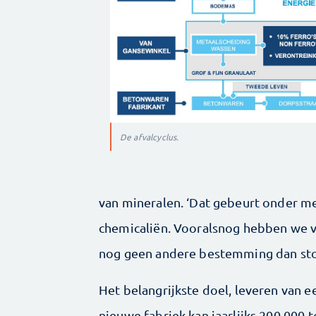
De afvalcyclus.
van mineralen. ‘Dat gebeurt onder m
chemicaliën. Vooralsnog hebben we voo
nog geen andere bestemming dan sto
Het belangrijkste doel, leveren van e
nieuwe fabriek kan jaarlijks 200.000