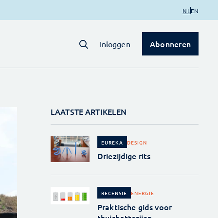
NL
EN
Abonneren
Inloggen
LAATSTE ARTIKELEN
DESIGN
EUREKA
Driezijdige rits
ENERGIE
RECENSIE
Praktische gids voor
thuisbatterijen