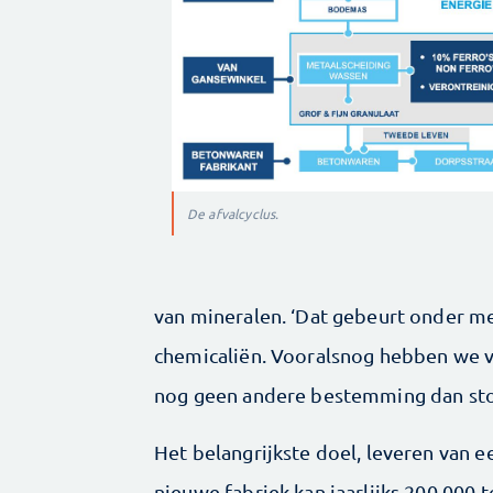
De afvalcyclus.
van mineralen. ‘Dat gebeurt onder m
chemicaliën. Vooralsnog hebben we voo
nog geen andere bestemming dan sto
Het belangrijkste doel, leveren van e
nieuwe fabriek kan jaarlijks 200.000