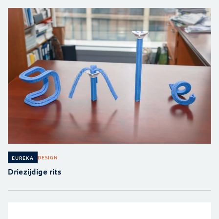
DESIGN
EUREKA
Driezijdige rits