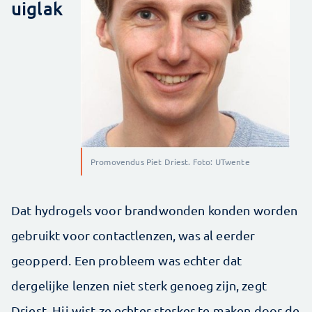
uiglak
Promovendus Piet Driest. Foto: UTwente
Dat hydrogels voor brandwonden konden worden
gebruikt voor contactlenzen, was al eerder
geopperd. Een probleem was echter dat
dergelijke lenzen niet sterk genoeg zijn, zegt
Driest. Hij wist ze echter sterker te maken door de