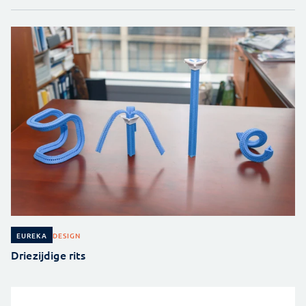
DESIGN
EUREKA
Driezijdige rits