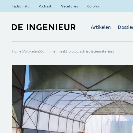
Tijdschrift
Podcast
Vacatures
Colofon
Artikelen
Dossie
Home
Artikelen
Schimmel maakt biologisch isolatiemateriaal