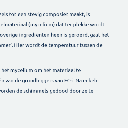
els tot een stevig composiet maakt, is
melmateriaal (mycelium) dat ter plekke wordt
overige ingrediënten heen is geroerd, gaat het
amer’. Hier wordt de temperatuur tussen de
r het mycelium om het materiaal te
één van de grondleggers van FC-i. Na enkele
n worden de schimmels gedood door ze te