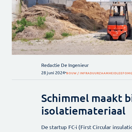
Redactie De Ingenieur
28 juni 2024
BOUW / INFRA
DUURZAAMHEID
LEEFOMG
Schimmel maakt b
isolatiemateriaal
De startup FC-i (First Circular insula