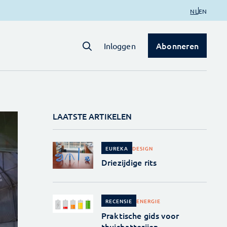
NL
EN
Abonneren
Inloggen
LAATSTE ARTIKELEN
DESIGN
EUREKA
Driezijdige rits
ENERGIE
RECENSIE
Praktische gids voor
thuisbatterijen