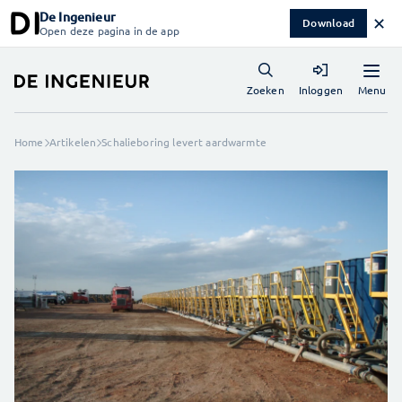
De Ingenieur
✕
Download
Open deze pagina in de app
Menu
Zoeken
Inloggen
Home
Artikelen
Schalieboring levert aardwarmte