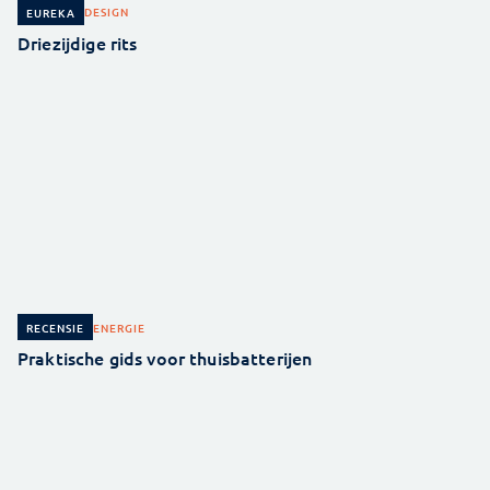
DESIGN
EUREKA
Driezijdige rits
ENERGIE
RECENSIE
Praktische gids voor thuisbatterijen