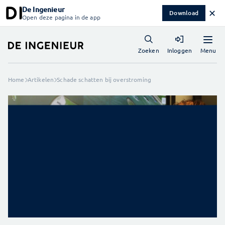
De Ingenieur
✕
Download
Open deze pagina in de app
Menu
Zoeken
Inloggen
Home
Artikelen
Schade schatten bij overstroming