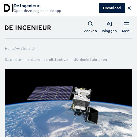
De Ingenieur
✕
Download
Open deze pagina in de app
Menu
Zoeken
Inloggen
Home
Artikelen
Satellieten monitoren de uitstoot van individuele fabrieken