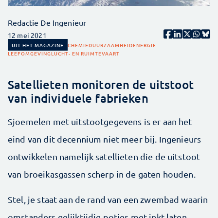
Redactie De Ingenieur
12 mei 2021
UIT HET MAGAZINE
CHEMIE
DUURZAAMHEID
ENERGIE
LEEFOMGEVING
LUCHT- EN RUIMTEVAART
Satellieten monitoren de uitstoot
van individuele fabrieken
Sjoemelen met uitstootgegevens is er aan het
eind van dit decennium niet meer bij. Ingenieurs
ontwikkelen namelijk satellieten die de uitstoot
van broeikasgassen scherp in de gaten houden.
Stel, je staat aan de rand van een zwembad waarin
omstanders gelijktijdig potjes met inkt laten