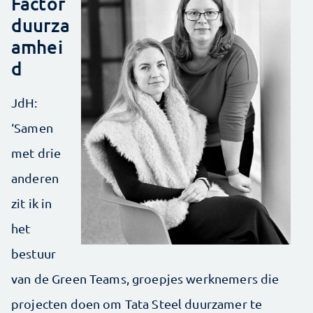
Factor
duurza
amhei
d
JdH:
‘Samen
met drie
anderen
zit ik in
het
bestuur
van de Green Teams, groepjes werknemers die
projecten doen om Tata Steel duurzamer te