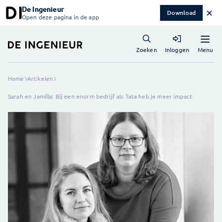
De Ingenieur
✕
Download
Open deze pagina in de app
Menu
Zoeken
Inloggen
Home
Artikelen
Sarah en Jamilla: Bij een enorm bedrijf als Tata heb je meer impact