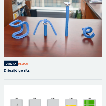
DESIGN
EUREKA
Driezijdige rits