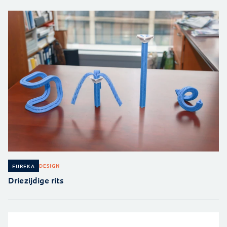
DESIGN
EUREKA
Driezijdige rits