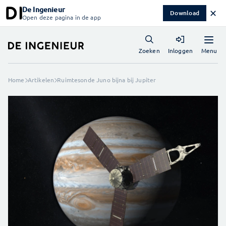
De Ingenieur
✕
Download
Open deze pagina in de app
Menu
Zoeken
Inloggen
Home
Artikelen
Ruimtesonde Juno bijna bij Jupiter