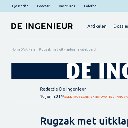
Tijdschrift
Podcast
Vacatures
Colofon
Artikelen
Dossie
Home
Artikelen
Rugzak met uitklapbaar skateboard
Redactie De Ingenieur
10 juni 2014
ELEKTROTECHNIEK
INNOVATIE / INNOVA
Rugzak met uitkla