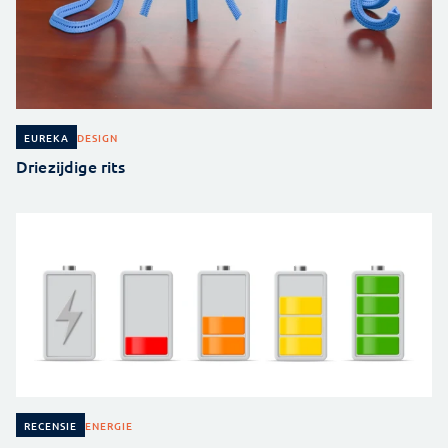
DESIGN
EUREKA
Driezijdige rits
ENERGIE
RECENSIE