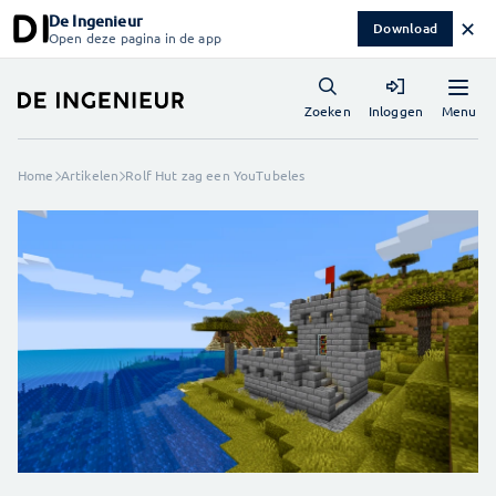
De Ingenieur
✕
Download
Open deze pagina in de app
Menu
Zoeken
Inloggen
Home
Artikelen
Rolf Hut zag een YouTubeles