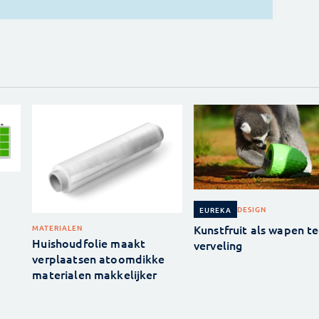
DESIGN
EUREKA
Kunstfruit als wapen t
MATERIALEN
Huishoudfolie maakt
verveling
verplaatsen atoomdikke
materialen makkelijker