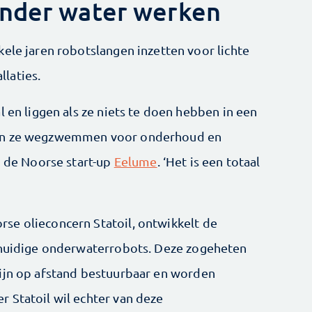
onder water werken
kele jaren robotslangen inzetten voor lichte
laties.
l en liggen als ze niets te doen hebben in een
nen ze wegzwemmen voor onderhoud en
n de Noorse start-up
­Eelume
. ‘Het is een totaal
se olieconcern Statoil, ontwikkelt de
e huidige onderwaterrobots. Deze zogeheten
zijn op afstand bestuurbaar en worden
 Statoil wil echter van deze