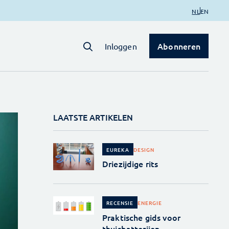
NL
EN
Abonneren
Inloggen
LAATSTE ARTIKELEN
DESIGN
EUREKA
Driezijdige rits
ENERGIE
RECENSIE
Praktische gids voor
thuisbatterijen