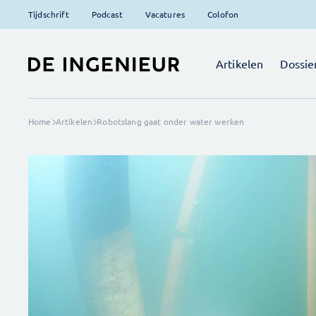
Tijdschrift
Podcast
Vacatures
Colofon
Artikelen
Dossie
Home
Artikelen
Robotslang gaat onder water werken