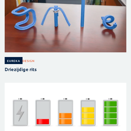
DESIGN
EUREKA
Driezijdige rits