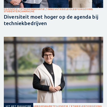
FILOSOFIE / ETHIEK
INNOVATIE / INNOVATIEBELEID
LEEFOMGEVING
STUDENTENCAMPAGNE
Diversiteit moet hoger op de agenda bij
techniekbedrijven
ARBEIDSMARKT
FILOSOFIE / ETHIEK
LEEFOMGEVING
UIT HET MAGAZINE