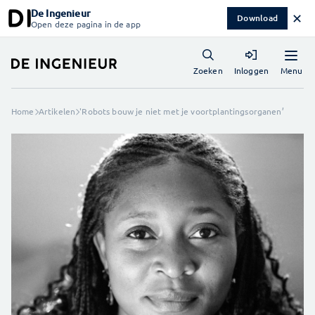
De Ingenieur
✕
Download
Open deze pagina in de app
Menu
Zoeken
Inloggen
Home
Artikelen
'Robots bouw je niet met je voortplantingsorganen’