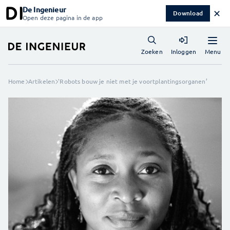
De Ingenieur
✕
Download
Open deze pagina in de app
Menu
Zoeken
Inloggen
Home
Artikelen
'Robots bouw je niet met je voortplantingsorganen’