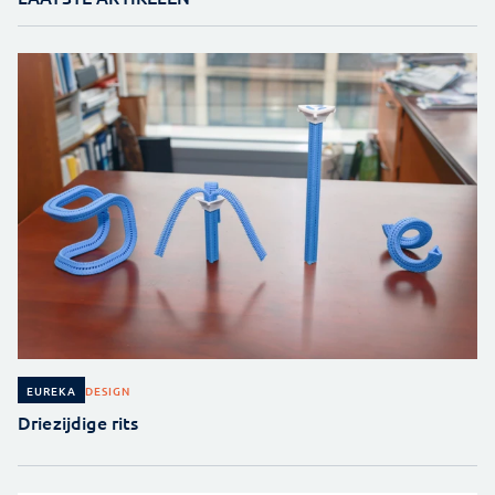
DESIGN
EUREKA
Driezijdige rits