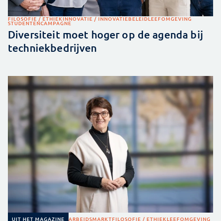
FILOSOFIE / ETHIEK
INNOVATIE / INNOVATIEBELEID
LEEFOMGEVING
STUDENTENCAMPAGNE
Diversiteit moet hoger op de agenda bij
techniekbedrijven
ARBEIDSMARKT
FILOSOFIE / ETHIEK
LEEFOMGEVING
UIT HET MAGAZINE