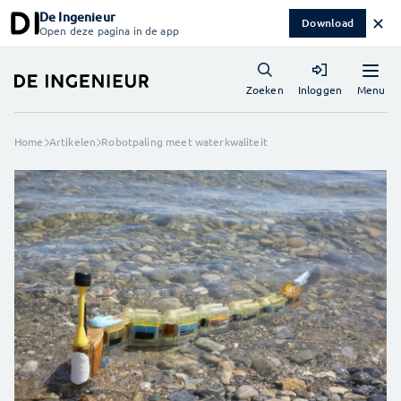
De Ingenieur
✕
Download
Open deze pagina in de app
Menu
Zoeken
Inloggen
Home
Artikelen
Robotpaling meet waterkwaliteit