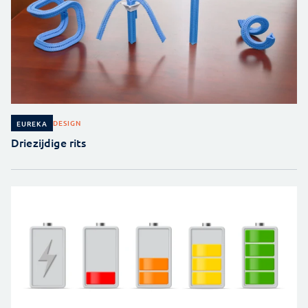
DESIGN
EUREKA
Driezijdige rits