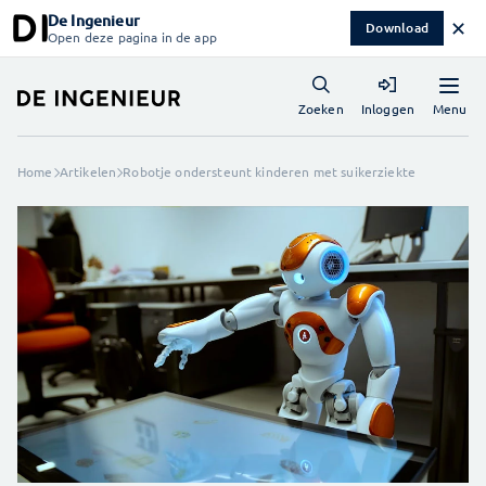
De Ingenieur
✕
Download
Open deze pagina in de app
Menu
Zoeken
Inloggen
Home
Artikelen
Robotje ondersteunt kinderen met suikerziekte