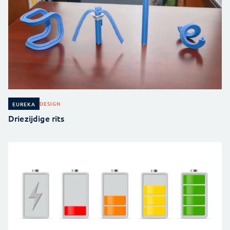
DESIGN
EUREKA
Driezijdige rits