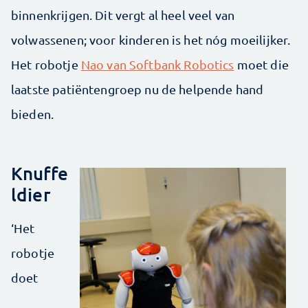
binnenkrijgen. Dit vergt al heel veel van
volwassenen; voor kinderen is het nóg moeilijker.
Het robotje
Nao van Softbank Robotics
moet die
laatste patiëntengroep nu de helpende hand
bieden.
Knuffe
ldier
‘Het
robotje
doet