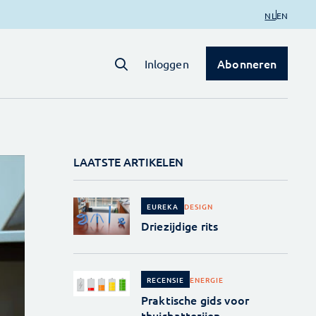
NL
EN
Abonneren
Inloggen
LAATSTE ARTIKELEN
DESIGN
EUREKA
Driezijdige rits
ENERGIE
RECENSIE
Praktische gids voor
thuisbatterijen