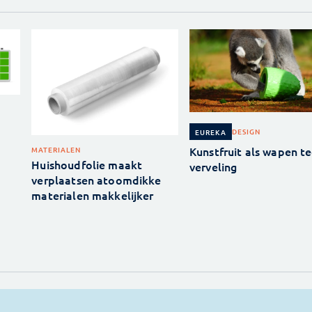
DESIGN
EUREKA
Kunstfruit als wapen t
MATERIALEN
Huishoudfolie maakt
verveling
verplaatsen atoomdikke
materialen makkelijker