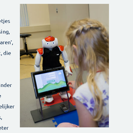
etjes
ing,
aren’,
, die
inder
e
lijker
,
eter