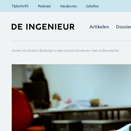
Tijdschrift
Podcast
Vacatures
Colofon
Artikelen
Dossie
Home
Artikelen
Robotje ondersteunt kinderen met suikerziekte