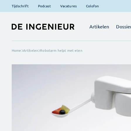
Tijdschrift
Podcast
Vacatures
Colofon
Artikelen
Dossie
Home
Artikelen
Robotarm helpt met eten