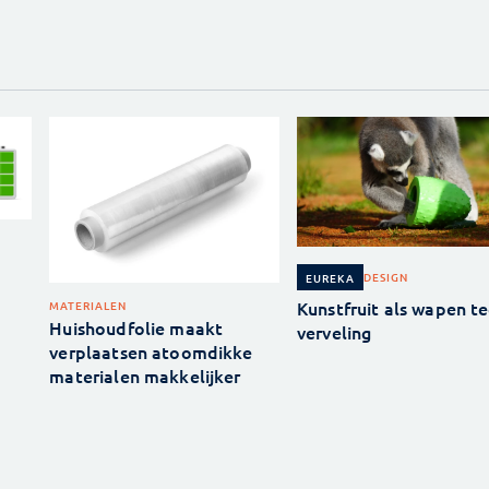
DESIGN
EUREKA
Kunstfruit als wapen t
MATERIALEN
Huishoudfolie maakt
verveling
verplaatsen atoomdikke
materialen makkelijker