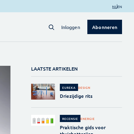
NL
EN
Abonneren
Inloggen
LAATSTE ARTIKELEN
DESIGN
EUREKA
Driezijdige rits
ENERGIE
RECENSIE
Praktische gids voor
thuisbatterijen