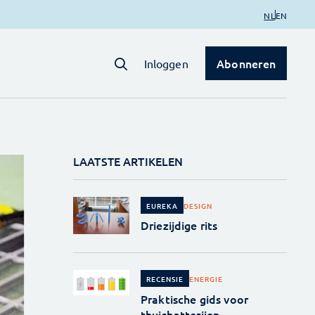
NL
EN
Abonneren
Inloggen
LAATSTE ARTIKELEN
DESIGN
EUREKA
Driezijdige rits
ENERGIE
RECENSIE
Praktische gids voor
thuisbatterijen