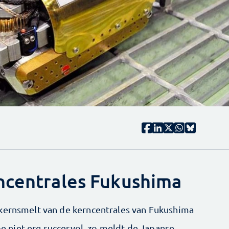
ncentrales Fukushima
 kernsmelt van de kerncentrales van Fukushima
toe niet erg succesvol, zo meldt de Japanse