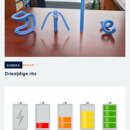
DESIGN
EUREKA
Driezijdige rits