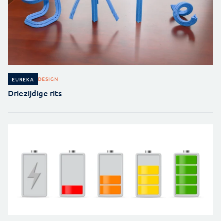
DESIGN
EUREKA
Driezijdige rits