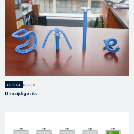
DESIGN
EUREKA
Driezijdige rits