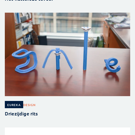
DESIGN
EUREKA
Driezijdige rits