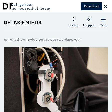
De Ingenieur
✕
Download
Open deze pagina in de app
Menu
Zoeken
Inloggen
Home
Artikelen
Robot leert zichzelf razendsnel lopen