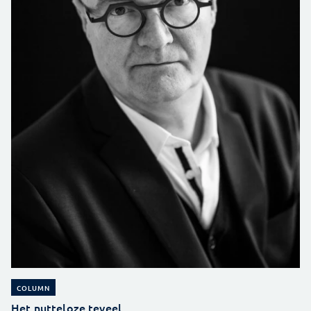
COLUMN
Het nutteloze teveel