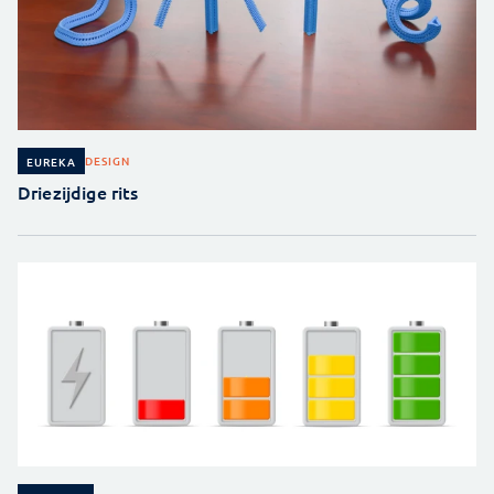
DESIGN
EUREKA
Driezijdige rits