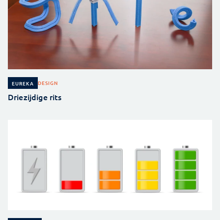
DESIGN
EUREKA
Driezijdige rits