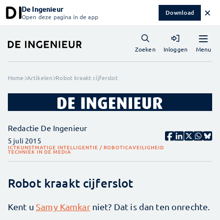
De Ingenieur
✕
Download
Open deze pagina in de app
Menu
Zoeken
Inloggen
Home
Artikelen
Robot kraakt cijferslot
Redactie De Ingenieur
5 juli 2015
ICT
KUNSTMATIGE INTELLIGENTIE / ROBOTICA
VEILIGHEID
TECHNIEK IN DE MEDIA
Robot kraakt cijferslot
Kent u
Samy Kamkar
niet? Dat is dan ten onrechte.