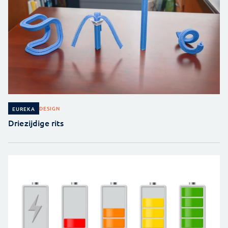
DESIGN
EUREKA
Driezijdige rits