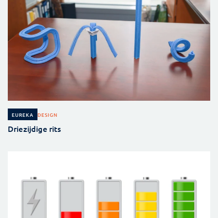
DESIGN
EUREKA
Driezijdige rits