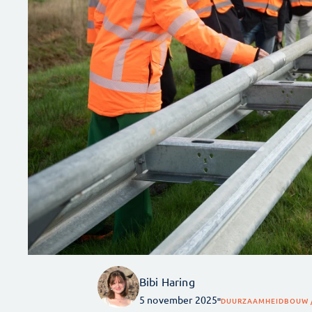
Bibi Haring
5 november 2025
DUURZAAMHEID
BOUW 