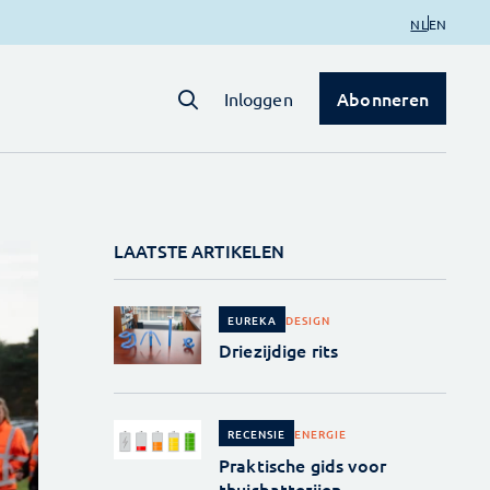
NL
EN
Abonneren
Inloggen
LAATSTE ARTIKELEN
DESIGN
EUREKA
Driezijdige rits
ENERGIE
RECENSIE
Praktische gids voor
thuisbatterijen