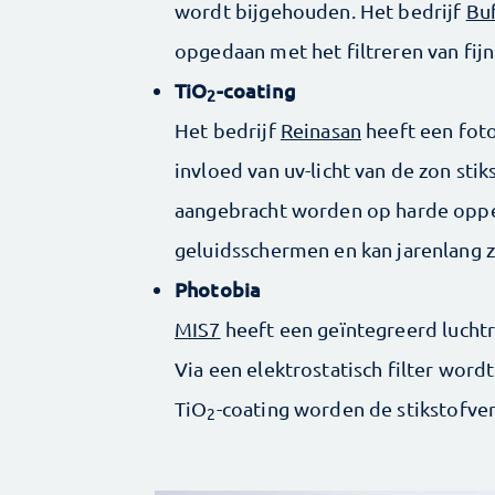
wordt bijgehouden. Het bedrijf
Bu
opgedaan met het filtreren van fijn
TiO
-coating
2
Het bedrijf
Reinasan
heeft een foto
invloed van uv-licht van de zon sti
aangebracht worden op harde opper
geluidsschermen en kan jarenlang z
Photobia
MIS7
heeft een geïntegreerd luchtr
Via een elektrostatisch filter wordt
TiO
-coating worden de stikstofve
2