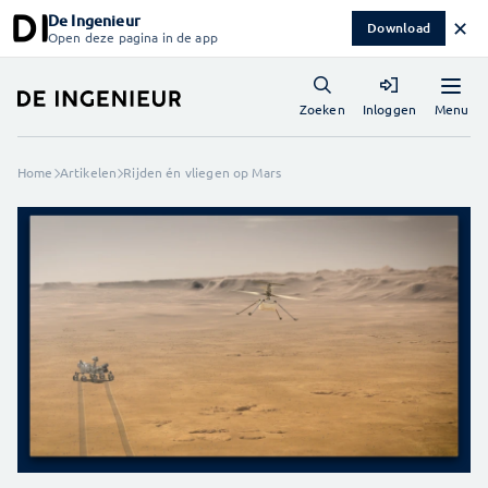
De Ingenieur
✕
Download
Open deze pagina in de app
Menu
Zoeken
Inloggen
Home
Artikelen
Rijden én vliegen op Mars